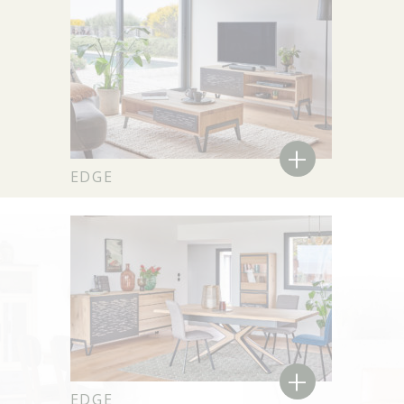
+
EDGE
+
EDGE