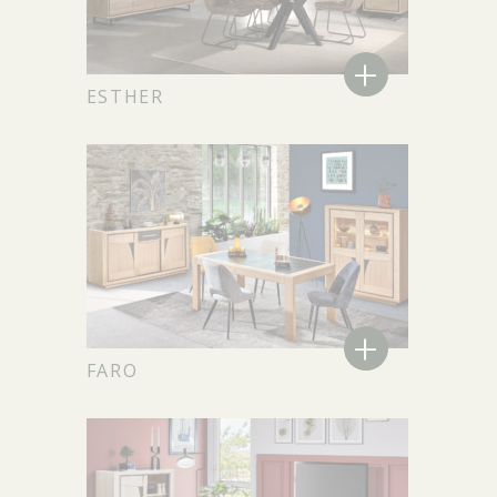
+
ESTHER
+
FARO