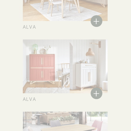
+
ALVA
+
ALVA