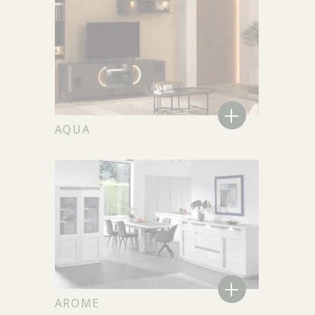
+
AQUA
+
AROME