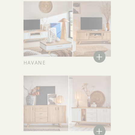
+
HAVANE
+