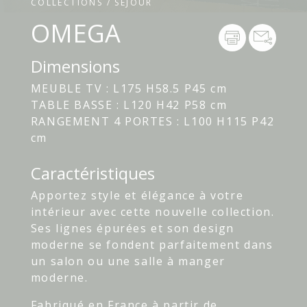
COLLECTIONS / SÉJOUR
OMEGA
Dimensions
MEUBLE TV : L175 H58.5 P45 cm
TABLE BASSE : L120 H42 P58 cm
RANGEMENT 4 PORTES : L100 H115 P42
cm
Caractéristiques
Apportez
style
et
élégance
à
votre
intérieur
avec cette nouvelle collection.
Ses
lignes
épurées
et
son
design
moderne
se fondent
parfaitement
dans
un
salon
ou
une
salle
à
manger
moderne
.
Fabriqué
en
France
à
partir
de